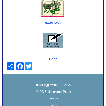
gastenboek
Delen
Facebook
Twitter
Laatst bijgewerkt:
01-02-20
©
2026 Marjanka's Pages
sitemap
links