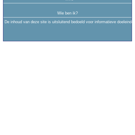
Wie ben ik?
De inhoud van deze site is uitsluitend bedoeld voor informatieve doeleinde