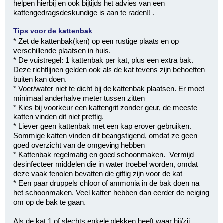
helpen hierbij en ook bijtijds het advies van een
kattengedragsdeskundige is aan te raden!! .
Tips voor de kattenbak
* Zet de kattenbak(ken) op een rustige plaats en op
verschillende plaatsen in huis.
* De vuistregel: 1 kattenbak per kat, plus een extra bak.
Deze richtlijnen gelden ook als de kat tevens zijn behoeften
buiten kan doen.
* Voer/water niet te dicht bij de kattenbak plaatsen. Er moet
minimaal anderhalve meter tussen zitten
* Kies bij voorkeur een kattengrit zonder geur, de meeste
katten vinden dit niet prettig.
* Liever geen kattenbak met een kap erover gebruiken.
Sommige katten vinden dit beangstigend, omdat ze geen
goed overzicht van de omgeving hebben
* Kattenbak regelmatig en goed schoonmaken. Vermijd
desinfecteer middelen die in water troebel worden, omdat
deze vaak fenolen bevatten die giftig zijn voor de kat
* Een paar druppels chloor of ammonia in de bak doen na
het schoonmaken. Veel katten hebben dan eerder de neiging
om op de bak te gaan.
Als de kat 1 of slechts enkele plekken heeft waar hij/zij