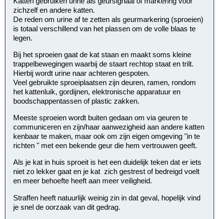
Katten gebruiken urine als geursignaal of markering voor
zichzelf en andere katten.
De reden om urine af te zetten als geurmarkering (sproeien)
is totaal verschillend van het plassen om de volle blaas te
legen.
Bij het sproeien gaat de kat staan en maakt soms kleine
trappelbewegingen waarbij de staart rechtop staat en trilt.
Hierbij wordt urine naar achteren gespoten.
Veel gebruikte sproeiplaatsen zijn deuren, ramen, rondom
het kattenluik, gordijnen, elektronische apparatuur en
boodschappentassen of plastic zakken.
Meeste sproeien wordt buiten gedaan om via geuren te
communiceren en zijn/haar aanwezigheid aan andere katten
kenbaar te maken, maar ook om zijn eigen omgeving "in te
richten " met een bekende geur die hem vertrouwen geeft.
Als je kat in huis sproeit is het een duidelijk teken dat er iets
niet zo lekker gaat en je kat zich gestrest of bedreigd voelt
en meer behoefte heeft aan meer veiligheid.
Straffen heeft natuurlijk weinig zin in dat geval, hopelijk vind
je snel de oorzaak van dit gedrag.