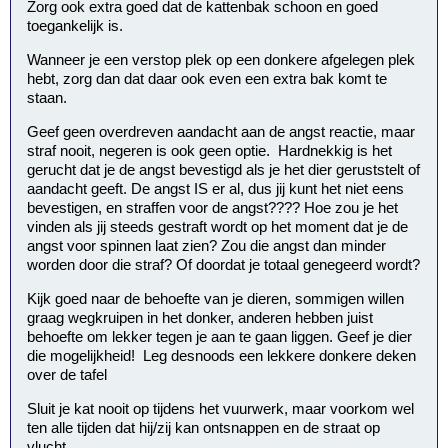
Zorg ook extra goed dat de kattenbak schoon en goed
toegankelijk is.
Wanneer je een verstop plek op een donkere afgelegen plek
hebt, zorg dan dat daar ook even een extra bak komt te
staan.
Geef geen overdreven aandacht aan de angst reactie, maar
straf nooit, negeren is ook geen optie. Hardnekkig is het
gerucht dat je de angst bevestigd als je het dier geruststelt of
aandacht geeft. De angst IS er al, dus jij kunt het niet eens
bevestigen, en straffen voor de angst???? Hoe zou je het
vinden als jij steeds gestraft wordt op het moment dat je de
angst voor spinnen laat zien? Zou die angst dan minder
worden door die straf? Of doordat je totaal genegeerd wordt?
Kijk goed naar de behoefte van je dieren, sommigen willen
graag wegkruipen in het donker, anderen hebben juist
behoefte om lekker tegen je aan te gaan liggen. Geef je dier
die mogelijkheid! Leg desnoods een lekkere donkere deken
over de tafel
Sluit je kat nooit op tijdens het vuurwerk, maar voorkom wel
ten alle tijden dat hij/zij kan ontsnappen en de straat op
vlucht.