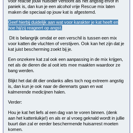
voor reactie jouw huisdier vertoont als het angstig en/of in
paniek is, dan kun je een alcohol vrije Rescue mix laten
maken die speciaal op jouw kat is afgestemd.
Geef hierbij duidelijk aan wat voor karakter je kat heeft en
hoe hij/zij reageert op angst.
Dit is belangrijk omdat er een verschil is tussen een mix
voor katten die vluchten of verstijven. Ook kan het zijn dat je
kat juist bescherming zoekt bij je.
Een onzekere kat zal ook een aanpassing in de mix krijgen,
net als de dieren die al ooit iets mee maakten waardoor ze
bang werden.
Blijkt het dat dit dier ondanks alles toch nog extreem angstig
is, dan kun je ook naar de dierenarts gaan en wat
kalmerende medicijnen halen.
Verder:
Hou je kat het liefs al een dag van te voren binnen. (denk
aan het kattenluikje!) en als er al vroeg geknald wordt in jullie
buurt dan zal er eerder beschermende huisarrest moeten
komen.